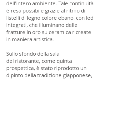
dell'intero ambiente. Tale continuità
è resa possibile grazie al ritmo di
listelli di legno colore ebano, con led
integrati, che illuminano delle
fratture in oro su ceramica ricreate
in maniera artistica.
Sullo sfondo della sala
del ristorante, come quinta
prospettica, è stato riprodotto un
dipinto della tradizione giapponese,
che rappresenta il vulcano Fujiyama
e la natura che lo circonda. Ad
impreziosire il locale viene utilizzato
nei tavoli della sala il marmo
Calacatta Vagli, che grazie alle sue
proprietà riflettenti contribuisce a
diffondere una luce morbida.
L'aspetto illuminotecnico svolge un