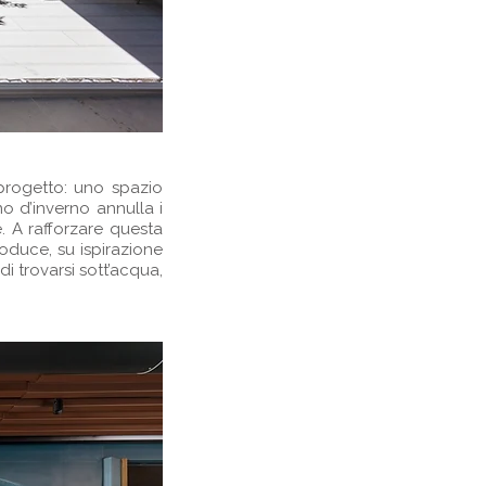
 progetto: uno spazio
o d’inverno annulla i
e. A rafforzare questa
roduce, su ispirazione
i trovarsi sott’acqua,