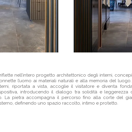
 riflette nell’intero progetto architettonico degli interni, conc
onnette l’uomo ai materiali naturali e alla memoria del luogo. A
nterni, riportata a vista, accoglie il visitatore e diventa fo
espositiva, introducendo il dialogo tra solidità e leggerezza 
. La pietra accompagna il percorso fino alla corte del giar
terno, definendo uno spazio raccolto, intimo e protetto.