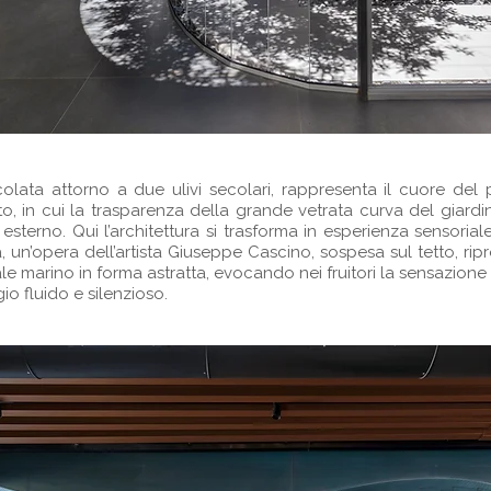
icolata attorno a due ulivi secolari, rappresenta il cuore del
o, in cui la trasparenza della grande vetrata curva del giardin
 esterno. Qui l’architettura si trasforma in esperienza sensorial
 un’opera dell’artista Giuseppe Cascino, sospesa sul tetto, rip
le marino in forma astratta, evocando nei fruitori la sensazione d
o fluido e silenzioso.