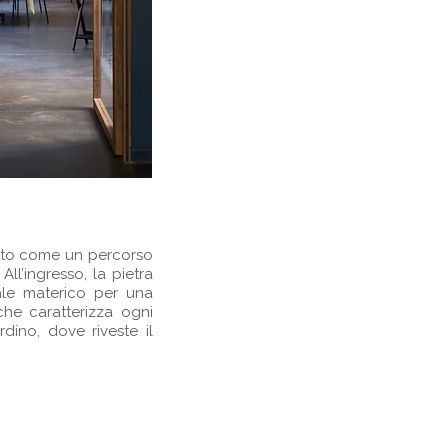
epito come un percorso
ll’ingresso, la pietra
ndale materico per una
che caratterizza ogni
dino, dove riveste il