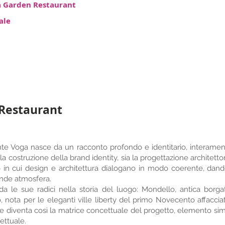
 Garden Restaurant
ale
Restaurant
rante Voga nasce da un racconto profondo e identitario, interamen
la costruzione della brand identity, sia la progettazione architetton
o in cui design e architettura dialogano in modo coerente, dand
ande atmosfera.
a le sue radici nella storia del luogo: Mondello, antica borga
, nota per le eleganti ville liberty del primo Novecento affaccia
are diventa così la matrice concettuale del progetto, elemento si
ettuale.