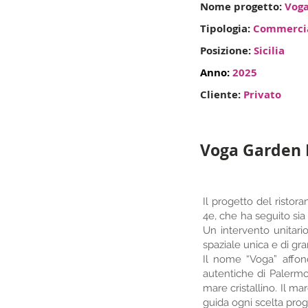
Nome progetto:
Voga
Tipologia:
Commerci
Posizione:
Sicilia
Anno:
2025
Cliente:
Privato
Voga Garden 
Il progetto del risto
4e, che ha seguito sia 
Un intervento unitari
spaziale unica e di gr
Il nome “Voga” affond
autentiche di Palermo
mare cristallino. Il m
guida ogni scelta prog