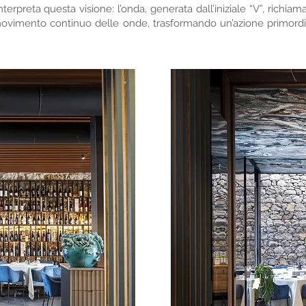
interpreta questa visione: l’onda, generata dall’iniziale “V”, richiama
 movimento continuo delle onde, trasformando un’azione primordi